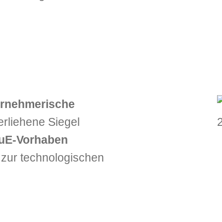
ernehmerische
erliehene Siegel
FuE‑Vorhaben
v zur technologischen