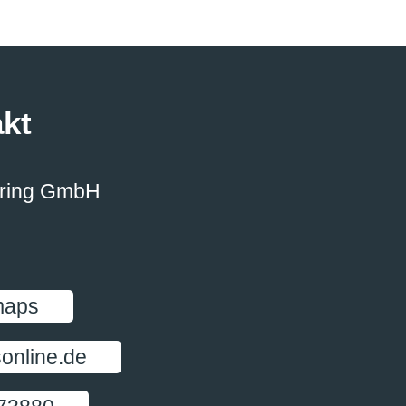
kt
ering GmbH
maps
online.de