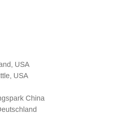
land, USA
ttle, USA
ngspark China
 Deutschland