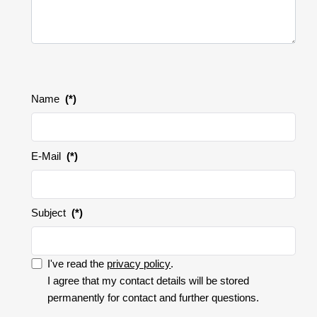
Name
(*)
E-Mail
(*)
Subject
(*)
I've read the
privacy policy
.
I accept the privacy policy.
I agree that my contact details will be stored
permanently for contact and further questions.
I